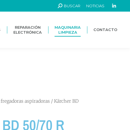
BUSCAR
NOTICIAS
REPARACIÓN
MAQUINARIA
S
CONTACTO
ELECTRÓNICA
LIMPIEZA
REPARACIÓN
MAQUINARIA
S
CONTACTO
ELECTRÓNICA
LIMPIEZA
 fregadoras aspiradoras
/ Kärcher BD
 BD 50/70 R