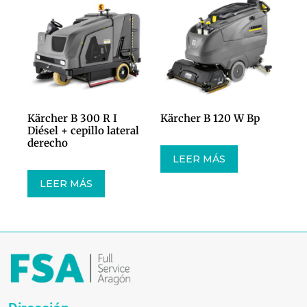
Kärcher B 300 R I
Kärcher B 120 W Bp
Diésel + cepillo lateral
derecho
LEER MÁS
LEER MÁS