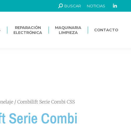
BUSCAR
NOTICIAS
REPARACIÓN
MAQUINARIA
S
CONTACTO
ELECTRÓNICA
LIMPIEZA
REPARACIÓN
MAQUINARIA
S
CONTACTO
ELECTRÓNICA
LIMPIEZA
onelaje
/ Combilift Serie Combi CSS
ft Serie Combi