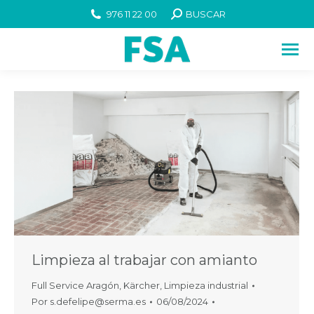
976 11 22 00
BUSCAR
Limpieza al trabajar con amianto
Full Service Aragón
,
Kärcher
,
Limpieza industrial
Por
s.defelipe@serma.es
06/08/2024