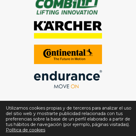
Utilizamos cookies propias y de terceros para analizar el uso
del sitio web y mostrarte publicidad relacionada con tus
preferencias sobre la base de un perfil elaborado a partir de
tus hábitos de navegación (por ejemplo, páginas visitadas).
Política de cookies
© Full Service Aragón. Todos los derechos reservados.