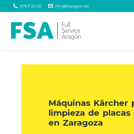
976 11 22 00
info@fsaragon.es
Máquinas Kärcher 
limpieza de placas 
en Zaragoza