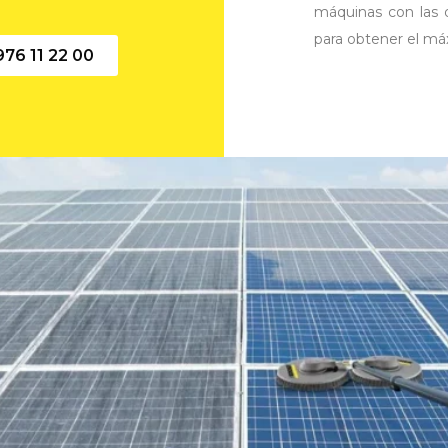
máquinas con las q
para obtener el má
976 11 22 00