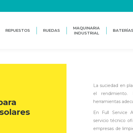
MAQUINARIA
REPUESTOS
RUEDAS
BATERÍA
INDUSTRIAL
MAQUINARIA
REPUESTOS
RUEDAS
BATERÍA
INDUSTRIAL
La suciedad en pla
el rendimiento.
para
herramientas adecu
solares
En Full Service A
servicio técnico of
empresas de limpiez