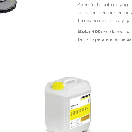
Además, la junta de ángulo
se hallen siempre en posi
templado de la placa y ga
iSolar 400:
Es idóneo, par
tamaño pequeño a media