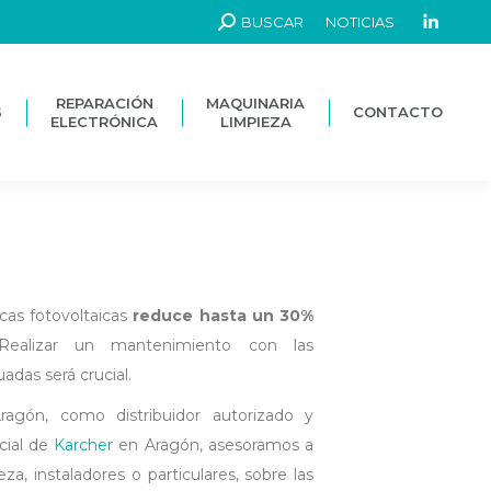
BUSCAR
NOTICIAS
REPARACIÓN
MAQUINARIA
S
CONTACTO
ELECTRÓNICA
LIMPIEZA
REPARACIÓN
MAQUINARIA
S
CONTACTO
ELECTRÓNICA
LIMPIEZA
cas fotovoltaicas
reduce hasta un 30%
 Realizar un mantenimiento con las
adas será crucial.
ragón, como distribuidor autorizado y
icial de
Karcher
en Aragón, asesoramos a
a, instaladores o particulares, sobre las