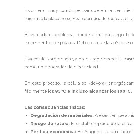
Es un error muy común pensar que el mantenimiento 
mientras la placa no se vea «demasiado opaca», el s
El verdadero problema, donde entra en juego la
t
excrementos de pájaros.
Debido a que las células so
Esa célula sombreada ya no puede generar la mis
como un generador de electricidad
.
En este proceso, la célula se «devora» energética
fácilmente los
85°C e incluso alcanzar los 100°C.
Las consecuencias físicas:
Degradación de materiales:
A esas temperaturas
Riesgo de rotura:
El cristal templado de la placa,
Pérdida económica:
En Aragón, la acumulación 