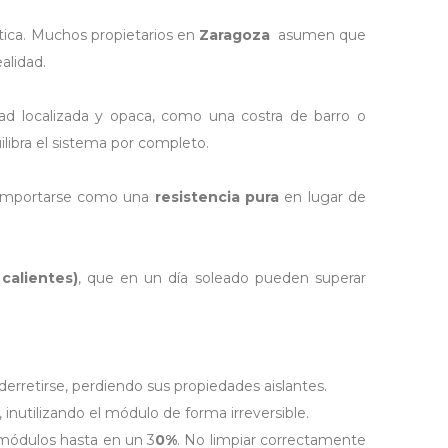
ica.
Muchos propietarios en
Zaragoza
asumen que
alidad.
dad localizada y opaca, como una costra de barro o
libra el sistema por completo
.
 comportarse como una
resistencia pura
en lugar de
calientes)
, que en un día soleado pueden superar
derretirse, perdiendo sus propiedades aislantes
.
, inutilizando el módulo de forma irreversible.
 módulos hasta en un 3
0%
. No limpiar correctamente