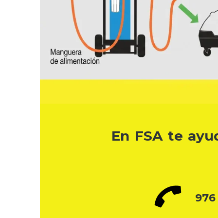
En FSA te ayud
976