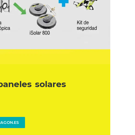
paneles solares
AGON.ES